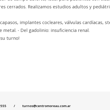
es cerrados. Realizamos estudios adultos y pediátric
capasos, implantes cocleares, válvulas cardíacas, s
metal. - Del gadolinio: insuficiencia renal.
 su turno!
2555
/
turnos@centromoreau.com.ar